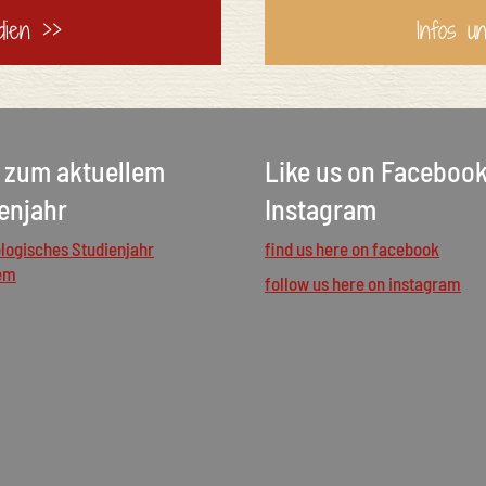
dien >>
Infos u
 zum aktuellem
Like us on Faceboo
enjahr
Instagram
logisches Studienjahr
find us here on facebook
em
follow us here on instagram