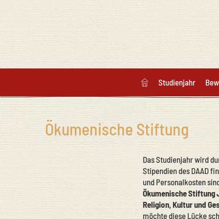
Studienjahr
Bew
Ökumenische Stiftung
Das Studienjahr wird dur
Stipendien des DAAD fin
und Personalkosten sind
Ökumenische Stiftung 
Religion, Kultur und G
möchte diese Lücke sch