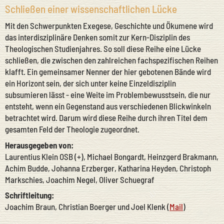
Schließen einer wissenschaftlichen Lücke
Mit den Schwerpunkten Exegese, Geschichte und Ökumene wird
das interdisziplinäre Denken somit zur Kern-Disziplin des
Theologischen Studienjahres. So soll diese Reihe eine Lücke
schließen, die zwischen den zahlreichen fachspezifischen Reihen
klafft. Ein gemeinsamer Nenner der hier gebotenen Bände wird
ein Horizont sein, der sich unter keine Einzeldisziplin
subsumieren lässt - eine Weite im Problembewusstsein, die nur
entsteht, wenn ein Gegenstand aus verschiedenen Blickwinkeln
betrachtet wird. Darum wird diese Reihe durch ihren Titel dem
gesamten Feld der Theologie zugeordnet.
Herausgegeben von:
Laurentius Klein OSB (+), Michael Bongardt, Heinzgerd Brakmann,
Achim Budde, Johanna Erzberger, Katharina Heyden, Christoph
Markschies, Joachim Negel, Oliver Schuegraf
Schriftleitung:
Joachim Braun, Christian Boerger und Joel Klenk (
Mail
)