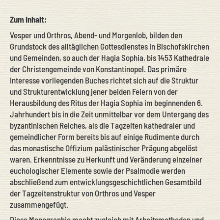
Zum Inhalt:
Vesper und Orthros, Abend- und Morgenlob, bilden den
Grundstock des alltäglichen Gottesdienstes in Bischofskirchen
und Gemeinden, so auch der Hagia Sophia, bis 1453 Kathedrale
der Christengemeinde von Konstantinopel. Das primäre
Interesse vorliegenden Buches richtet sich auf die Struktur
und Strukturentwicklung jener beiden Feiern von der
Herausbildung des Ritus der Hagia Sophia im beginnenden 6.
Jahrhundert bis in die Zeit unmittelbar vor dem Untergang des
byzantinischen Reiches, als die Tagzeiten kathedraler und
gemeindlicher Form bereits bis auf einige Rudimente durch
das monastische Offizium palästinischer Prägung abgelöst
waren. Erkenntnisse zu Herkunft und Veränderung einzelner
euchologischer Elemente sowie der Psalmodie werden
abschließend zum entwicklungsgeschichtlichen Gesamtbild
der Tagzeitenstruktur von Orthros und Vesper
zusammengefügt.
Diese Monographie macht zugleich mit Arbeitsmethoden und