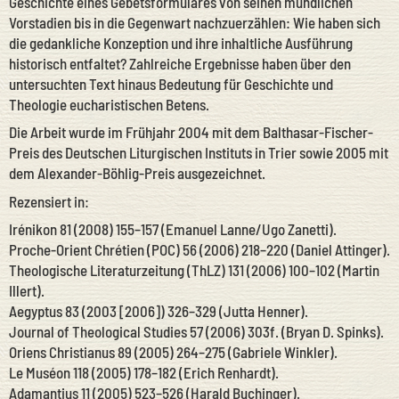
Geschichte eines Gebetsformulares von seinen mündlichen
Vorstadien bis in die Gegenwart nachzuerzählen: Wie haben sich
die gedankliche Konzeption und ihre inhaltliche Ausführung
historisch entfaltet? Zahlreiche Ergebnisse haben über den
untersuchten Text hinaus Bedeutung für Geschichte und
Theologie eucharistischen Betens.
Die Arbeit wurde im Frühjahr 2004 mit dem Balthasar-Fischer-
Preis des Deutschen Liturgischen Instituts in Trier sowie 2005 mit
dem Alexander-Böhlig-Preis ausgezeichnet.
Rezensiert in:
Irénikon 81 (2008) 155–157 (Emanuel Lanne/Ugo Zanetti).
Proche-Orient Chrétien (POC) 56 (2006) 218–220 (Daniel Attinger).
Theologische Literaturzeitung (ThLZ) 131 (2006) 100–102 (Martin
Illert).
Aegyptus 83 (2003 [2006]) 326–329 (Jutta Henner).
Journal of Theological Studies 57 (2006) 303f. (Bryan D. Spinks).
Oriens Christianus 89 (2005) 264–275 (Gabriele Winkler).
Le Muséon 118 (2005) 178–182 (Erich Renhardt).
Adamantius 11 (2005) 523–526 (Harald Buchinger).